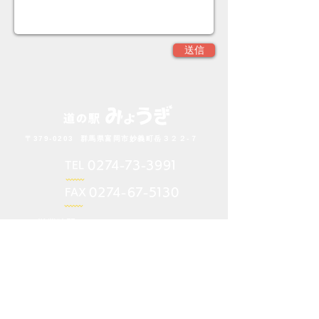
送信
〒379-0203 群馬県富岡市妙義町岳３２２-７
02
7
4
-7
3-39
91
TEL
02
7
4
-
67
-
51
30
F
AX
営業時間
午前9:00〜午後5:00
12月・１月・2月は午後4：00まで